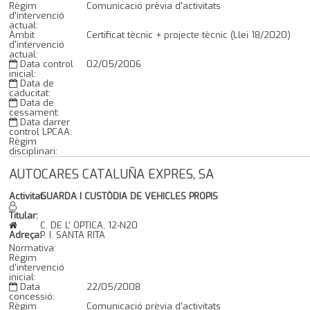
Règim
Comunicació prèvia d'activitats
d'intervenció
actual:
Àmbit
Certificat tècnic + projecte tècnic (Llei 18/2020)
d'intervenció
actual:
Data control
02/05/2006
inicial:
Data de
caducitat:
Data de
cessament:
Data darrer
control LPCAA:
Règim
disciplinari:
AUTOCARES CATALUÑA EXPRES, SA
Activitat:
GUARDA I CUSTÒDIA DE VEHICLES PROPIS
Titular:
C. DE L' ÒPTICA, 12-N20
Adreça:
P. I. SANTA RITA
Normativa:
Règim
d'intervenció
inicial:
Data
22/05/2008
concessió:
Règim
Comunicació prèvia d'activitats