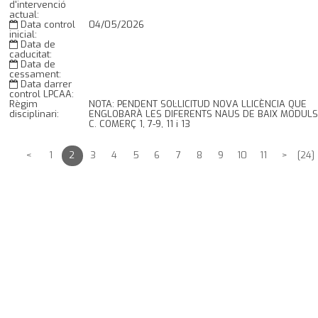
d'intervenció
actual:
Data control
04/05/2026
inicial:
Data de
caducitat:
Data de
cessament:
Data darrer
control LPCAA:
Règim
NOTA: PENDENT SOL·LICITUD NOVA LLICÈNCIA QUE
disciplinari:
ENGLOBARÀ LES DIFERENTS NAUS DE BAIX MODULS
C. COMERÇ 1, 7-9, 11 i 13
<
1
2
3
4
5
6
7
8
9
10
11
>
[24]