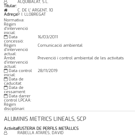
ALQUIBALAT, S.L.
Titular:
C. DE L' ARGENT, 10
Adreça:
P. I. LLOBREGAT
Normativa:
Règim
d'intervenció
inicial:
Data
16/03/2011
concessió:
Règim
Comunicació ambiental
d'intervenció
actual:
Àmbit
Prevenció i control ambiental de les activitats
d'intervenció
actual:
Data control
28/11/2019
inicial:
Data de
caducitat:
Data de
cessament:
Data darrer
control LPCAA:
Règim
disciplinari:
ALUMINIS METRICS LINEALS, SCP
Activitat:
FUSTERIA DE PERFILS METÀL·LICS
RABELLA ATARÉS, DAVID