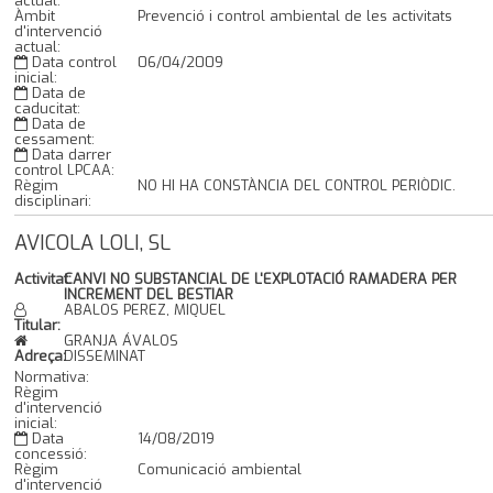
actual:
Àmbit
Prevenció i control ambiental de les activitats
d'intervenció
actual:
Data control
06/04/2009
inicial:
Data de
caducitat:
Data de
cessament:
Data darrer
control LPCAA:
Règim
NO HI HA CONSTÀNCIA DEL CONTROL PERIÒDIC.
disciplinari:
AVICOLA LOLI, SL
Activitat:
CANVI NO SUBSTANCIAL DE L'EXPLOTACIÓ RAMADERA PER
INCREMENT DEL BESTIAR
ABALOS PEREZ, MIQUEL
Titular:
GRANJA ÁVALOS
Adreça:
DISSEMINAT
Normativa:
Règim
d'intervenció
inicial:
Data
14/08/2019
concessió:
Règim
Comunicació ambiental
d'intervenció