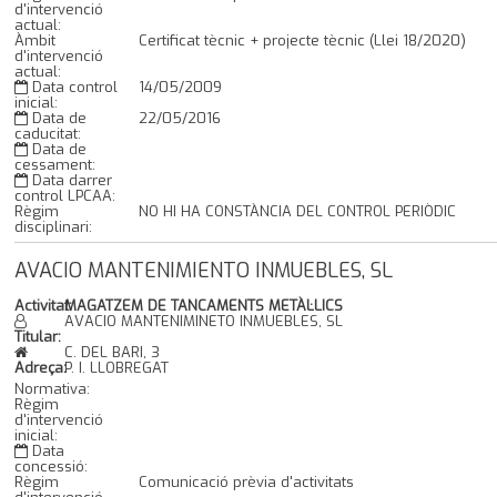
d'intervenció
actual:
Àmbit
Certificat tècnic + projecte tècnic (Llei 18/2020)
d'intervenció
actual:
Data control
14/05/2009
inicial:
Data de
22/05/2016
caducitat:
Data de
cessament:
Data darrer
control LPCAA:
Règim
NO HI HA CONSTÀNCIA DEL CONTROL PERIÒDIC
disciplinari:
AVACIO MANTENIMIENTO INMUEBLES, SL
Activitat:
MAGATZEM DE TANCAMENTS METÀL·LICS
AVACIO MANTENIMINETO INMUEBLES, SL
Titular:
C. DEL BARI, 3
Adreça:
P. I. LLOBREGAT
Normativa:
Règim
d'intervenció
inicial:
Data
concessió:
Règim
Comunicació prèvia d'activitats