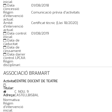
inicial:
Data
01/08/2018
concessió:
Règim
Comunicació prèvia d'activitats
d'intervenció
actual:
Àmbit
Certificat tècnic (Llei 18/2020)
d'intervenció
actual:
Data control
01/08/2019
inicial:
Data de
caducitat:
Data de
cessament:
Data darrer
control LPCAA:
Règim
disciplinari:
ASSOCIACIÓ BRAMART
Activitat:
CENTRE DOCENT DE TEATRE
Titular:
C. NOU, 9
Adreça:
CASTELLBISBAL
Normativa:
Règim
d'intervenció
inicial: