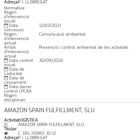
Adreça:
P. I. LLOBREGAT
Normativa:
Règim
d'intervenció
inicial:
Data
12/03/2021
concessió:
Règim
Comunicació ambiental
d'intervenció
actual:
Àmbit
Prevenció i control ambiental de les activitats
d'intervenció
actual:
Data control
30/09/2024
inicial:
Data de
caducitat:
Data de
cessament:
Data darrer
control LPCAA:
Règim
disciplinari:
AMAZON SPAIN FULFILLMENT, SLU
Activitat:
LOGÍSTICA
AMAZON SPAIN FULFILLMENT, SLU
Titular:
C. DEL FERRO, 10-12
Adreça:
P. I. LLOBREGAT