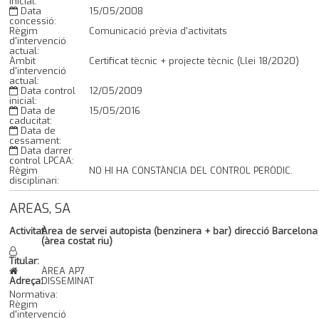
inicial:
Data
15/05/2008
concessió:
Règim
Comunicació prèvia d'activitats
d'intervenció
actual:
Àmbit
Certificat tècnic + projecte tècnic (Llei 18/2020)
d'intervenció
actual:
Data control
12/05/2009
inicial:
Data de
15/05/2016
caducitat:
Data de
cessament:
Data darrer
control LPCAA:
Règim
NO HI HA CONSTÀNCIA DEL CONTROL PERÒDIC.
disciplinari:
AREAS, SA
Activitat:
Àrea de servei autopista (benzinera + bar) direcció Barcelona
(àrea costat riu)
Titular:
ÀREA AP7
Adreça:
DISSEMINAT
Normativa:
Règim
d'intervenció