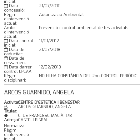
inicial:
Data
21/07/2010
concessió:
Règim
Autorització Ambiental
d'intervenció
actual:
Àmbit
Prevenció i control ambiental de les activitats
d'intervenció
actual:
Data control
11/01/2012
inicial:
Data de
21/07/2018
caducitat:
Data de
cessament:
Data darrer
12/02/2013
control LPCAA:
Règim
NO HI HA CONSTÀNCIA DEL 2on CONTROL PERIÒDIC
disciplinari:
ARCOS GUARNIDO, ANGELA
Activitat:
CENTRE D'ESTETICA I BENESTAR
ARCOS GUARNIDO, ANGELA
Titular:
C. DE FRANCESC MACIÀ, 17B
Adreça:
CASTELLBISBAL
Normativa:
Règim
d'intervenció
inicial: