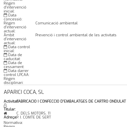
Règim
d'intervenció
inicial:
Data
concessió:
Règim
Comunicació ambiental
d'intervenció
actual:
Àmbit
Prevenció i control ambiental de les activitats
d'intervenció
actual:
Data control
inicial:
Data de
caducitat:
Data de
cessament:
Data darrer
control LPCAA:
Règim
disciplinari:
APARICI COCA, SL
Activitat:
FABRICACIO I CONFECCIO D'EMBALATGES DE CARTRO ONDULAT
Titular:
C. DELS MOTORS, 11
Adreça:
P. I. COMTE DE SERT
Normativa:
Règim