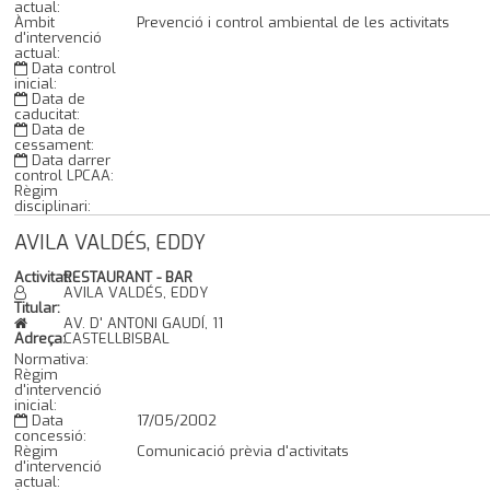
actual:
Àmbit
Prevenció i control ambiental de les activitats
d'intervenció
actual:
Data control
inicial:
Data de
caducitat:
Data de
cessament:
Data darrer
control LPCAA:
Règim
disciplinari:
AVILA VALDÉS, EDDY
Activitat:
RESTAURANT - BAR
AVILA VALDÉS, EDDY
Titular:
AV. D' ANTONI GAUDÍ, 11
Adreça:
CASTELLBISBAL
Normativa:
Règim
d'intervenció
inicial:
Data
17/05/2002
concessió:
Règim
Comunicació prèvia d'activitats
d'intervenció
actual: