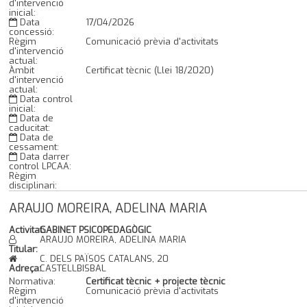
d'intervenció
inicial:
Data
17/04/2026
concessió:
Règim
Comunicació prèvia d'activitats
d'intervenció
actual:
Àmbit
Certificat tècnic (Llei 18/2020)
d'intervenció
actual:
Data control
inicial:
Data de
caducitat:
Data de
cessament:
Data darrer
control LPCAA:
Règim
disciplinari:
ARAUJO MOREIRA, ADELINA MARIA
Activitat:
GABINET PSICOPEDAGÒGIC
ARAUJO MOREIRA, ADELINA MARIA
Titular:
C. DELS PAÏSOS CATALANS, 20
Adreça:
CASTELLBISBAL
Normativa:
Certificat tècnic + projecte tècnic
Règim
Comunicació prèvia d'activitats
d'intervenció