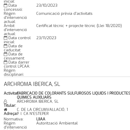
inicial:
Data
23/10/2023
concessió:
Règim
Comunicació prèvia d'activitats
d'intervenció
actual:
Àmbit
Certificat tècnic + projecte tècnic (Llei 18/2020)
d'intervenció
actual:
Data control
23/11/2023
inicial:
Data de
caducitat:
Data de
cessament:
Data darrer
control LPCAA:
Règim
disciplinari:
ARCHROMA IBERICA, SL
Activitat:
FABRICACIO DE COLORANTS SULFUROSOS LIQUIDS I PRODUCTE
QUIMICS AUXILIARS
ARCHROMA IBERICA, SL
Titular:
C. DE LA CIRCUMVAL·LACIÓ, 1
Adreça:
P. I. CA N'ESTEPER
Normativa:
LIIAA
Règim
Autorització Ambiental
d'intervenció