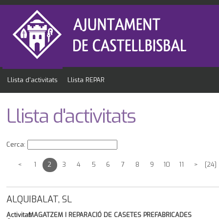
Llista d'activitats
Llista REPAR
Llista d'activitats
Cerca:
<
1
2
3
4
5
6
7
8
9
10
11
>
[24]
ALQUIBALAT, SL
Activitat:
MAGATZEM I REPARACIÓ DE CASETES PREFABRICADES