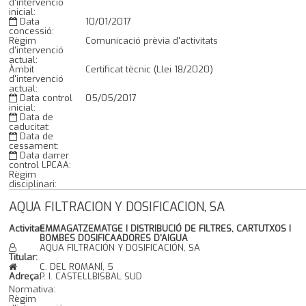
d'intervenció
inicial:
Data
10/01/2017
concessió:
Règim
Comunicació prèvia d'activitats
d'intervenció
actual:
Àmbit
Certificat tècnic (Llei 18/2020)
d'intervenció
actual:
Data control
05/05/2017
inicial:
Data de
caducitat:
Data de
cessament:
Data darrer
control LPCAA:
Règim
disciplinari:
AQUA FILTRACION Y DOSIFICACION, SA
Activitat:
EMMAGATZEMATGE I DISTRIBUCIÓ DE FILTRES, CARTUTXOS I
BOMBES DOSIFICAADORES D'AIGUA
AQUA FILTRACIÓN Y DOSIFICACIÓN, SA
Titular:
C. DEL ROMANÍ, 5
Adreça:
P. I. CASTELLBISBAL SUD
Normativa:
Règim