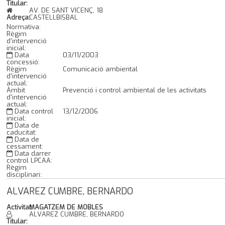
Titular:
AV. DE SANT VICENÇ, 18
Adreça:
CASTELLBISBAL
Normativa:
Règim
d'intervenció
inicial:
Data
03/11/2003
concessió:
Règim
Comunicació ambiental
d'intervenció
actual:
Àmbit
Prevenció i control ambiental de les activitats
d'intervenció
actual:
Data control
13/12/2006
inicial:
Data de
caducitat:
Data de
cessament:
Data darrer
control LPCAA:
Règim
disciplinari:
ALVAREZ CUMBRE, BERNARDO
Activitat:
MAGATZEM DE MOBLES
ALVAREZ CUMBRE, BERNARDO
Titular: