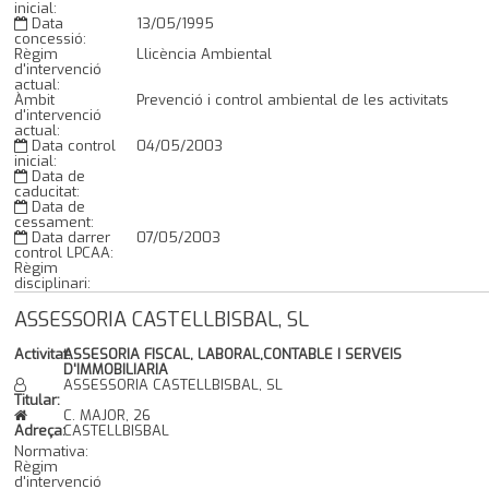
inicial:
Data
13/05/1995
concessió:
Règim
Llicència Ambiental
d'intervenció
actual:
Àmbit
Prevenció i control ambiental de les activitats
d'intervenció
actual:
Data control
04/05/2003
inicial:
Data de
caducitat:
Data de
cessament:
Data darrer
07/05/2003
control LPCAA:
Règim
disciplinari:
ASSESSORIA CASTELLBISBAL, SL
Activitat:
ASSESORIA FISCAL, LABORAL,CONTABLE I SERVEIS
D'IMMOBILIARIA
ASSESSORIA CASTELLBISBAL, SL
Titular:
C. MAJOR, 26
Adreça:
CASTELLBISBAL
Normativa:
Règim
d'intervenció