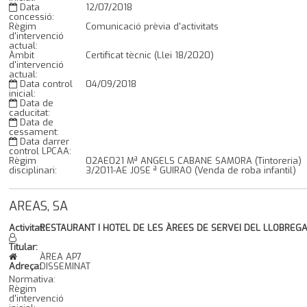
Data
12/07/2018
concessió:
Règim
Comunicació prèvia d'activitats
d'intervenció
actual:
Àmbit
Certificat tècnic (Llei 18/2020)
d'intervenció
actual:
Data control
04/09/2018
inicial:
Data de
caducitat:
Data de
cessament:
Data darrer
control LPCAA:
Règim
02AE021 Mª ANGELS CABANE SAMORA (Tintoreria)
disciplinari:
3/2011-AE JOSE ª GUIRAO (Venda de roba infantil)
AREAS, SA
Activitat:
RESTAURANT I HOTEL DE LES ÀREES DE SERVEI DEL LLOBREGA
Titular:
ÀREA AP7
Adreça:
DISSEMINAT
Normativa:
Règim
d'intervenció