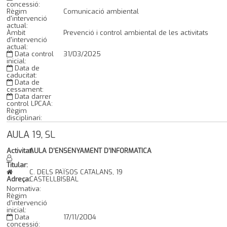
concessió:
Règim
Comunicació ambiental
d'intervenció
actual:
Àmbit
Prevenció i control ambiental de les activitats
d'intervenció
actual:
Data control
31/03/2025
inicial:
Data de
caducitat:
Data de
cessament:
Data darrer
control LPCAA:
Règim
disciplinari:
AULA 19, SL
Activitat:
AULA D'ENSENYAMENT D'INFORMATICA
Titular:
C. DELS PAÏSOS CATALANS, 19
Adreça:
CASTELLBISBAL
Normativa:
Règim
d'intervenció
inicial:
Data
17/11/2004
concessió: