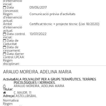
d'intervenció
inicial:
Data
09/06/2017
concessió:
Règim
Comunicació prèvia d'activitats
d'intervenció
actual:
Àmbit
Certificat tècnic + projecte tècnic (Llei 18/2020)
d'intervenció
actual:
Data control
13/07/2022
inicial:
Data de
caducitat:
Data de
cessament:
Data darrer
control LPCAA:
Règim
disciplinari:
ARAUJO MOREIRA, ADELINA MARIA
Activitat:
SALA POLIVALENT PER A GRUPS TERAPÈUTICS, TERÀPIES
PSICOLÒGIQUES I XERRADES.
ARAUJO MOREIRA, ADELINA MARIA
Titular:
C. MAJOR, 11
Adreça:
CASTELLBISBAL
Normativa:
Règim