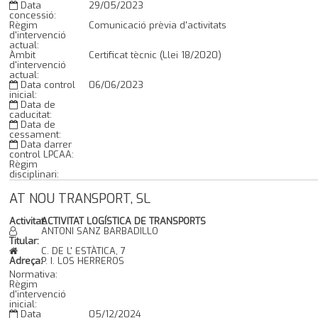
Data
29/05/2023
concessió:
Règim
Comunicació prèvia d'activitats
d'intervenció
actual:
Àmbit
Certificat tècnic (Llei 18/2020)
d'intervenció
actual:
Data control
06/06/2023
inicial:
Data de
caducitat:
Data de
cessament:
Data darrer
control LPCAA:
Règim
disciplinari:
AT NOU TRANSPORT, SL
Activitat:
ACTIVITAT LOGÍSTICA DE TRANSPORTS
ANTONI SANZ BARBADILLO
Titular:
C. DE L' ESTÀTICA, 7
Adreça:
P. I. LOS HERREROS
Normativa:
Règim
d'intervenció
inicial:
Data
05/12/2024