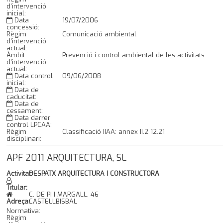
d'intervenció
inicial:
Data
19/07/2006
concessió:
Règim
Comunicació ambiental
d'intervenció
actual:
Àmbit
Prevenció i control ambiental de les activitats
d'intervenció
actual:
Data control
09/06/2008
inicial:
Data de
caducitat:
Data de
cessament:
Data darrer
control LPCAA:
Règim
Classificació IIAA: annex II.2 12.21
disciplinari:
APF 2011 ARQUITECTURA, SL
Activitat:
DESPATX ARQUITECTURA I CONSTRUCTORA
Titular:
C. DE PI I MARGALL, 46
Adreça:
CASTELLBISBAL
Normativa:
Règim