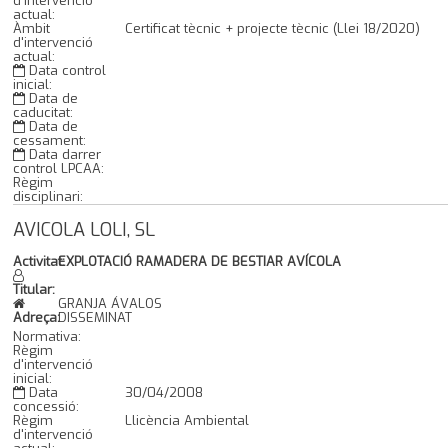
d'intervenció
actual:
Àmbit
Certificat tècnic + projecte tècnic (Llei 18/2020)
d'intervenció
actual:
Data control
inicial:
Data de
caducitat:
Data de
cessament:
Data darrer
control LPCAA:
Règim
disciplinari:
AVICOLA LOLI, SL
Activitat:
EXPLOTACIÓ RAMADERA DE BESTIAR AVÍCOLA
Titular:
GRANJA ÁVALOS
Adreça:
DISSEMINAT
Normativa:
Règim
d'intervenció
inicial:
Data
30/04/2008
concessió:
Règim
Llicència Ambiental
d'intervenció