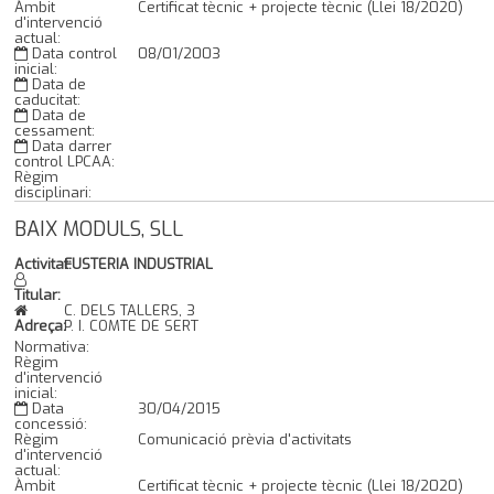
Àmbit
Certificat tècnic + projecte tècnic (Llei 18/2020)
d'intervenció
actual:
Data control
08/01/2003
inicial:
Data de
caducitat:
Data de
cessament:
Data darrer
control LPCAA:
Règim
disciplinari:
BAIX MODULS, SLL
Activitat:
FUSTERIA INDUSTRIAL
Titular:
C. DELS TALLERS, 3
Adreça:
P. I. COMTE DE SERT
Normativa:
Règim
d'intervenció
inicial:
Data
30/04/2015
concessió:
Règim
Comunicació prèvia d'activitats
d'intervenció
actual:
Àmbit
Certificat tècnic + projecte tècnic (Llei 18/2020)