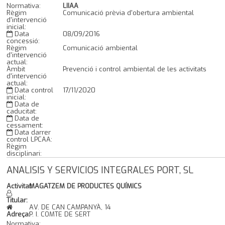
Normativa:
LIIAA
Règim
Comunicació prèvia d'obertura ambiental
d'intervenció
inicial:
Data
08/09/2016
concessió:
Règim
Comunicació ambiental
d'intervenció
actual:
Àmbit
Prevenció i control ambiental de les activitats
d'intervenció
actual:
Data control
17/11/2020
inicial:
Data de
caducitat:
Data de
cessament:
Data darrer
control LPCAA:
Règim
disciplinari:
ANALISIS Y SERVICIOS INTEGRALES PORT, SL
Activitat:
MAGATZEM DE PRODUCTES QUÍMICS
Titular:
AV. DE CAN CAMPANYÀ, 14
Adreça:
P. I. COMTE DE SERT
Normativa: